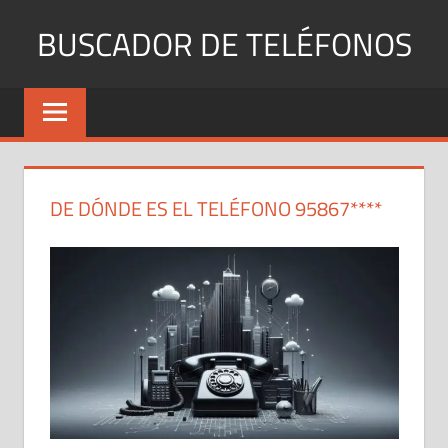
Saltar
BUSCADOR DE TELÉFONOS
al
contenido
Identifica
Números
Fijos
y
Móviles
DE DÓNDE ES EL TELÉFONO 95867****