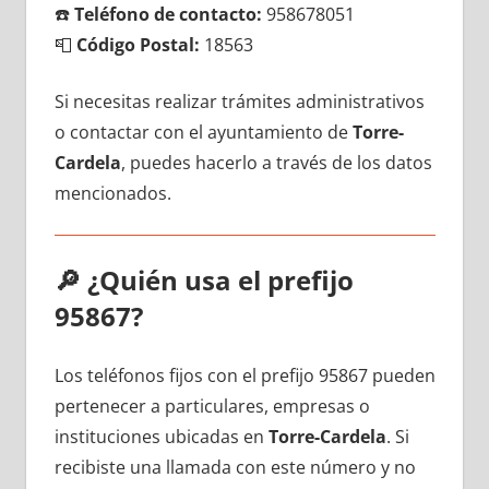
☎️
Teléfono dе contacto:
958678051
📮
Código Postal:
18563
Si necesitas realizar trámites administrativos
ο contactar сοn el ayuntamiento dе
Torre-
Cardela
, puedes hacerlo а través dе los datos
mencionados.
🔎
¿Quién usa el prefijo
95867?
Los teléfonos fijos сοn el prefijo 95867 pueden
pertenecer а particulares, empresas ο
instituciones ubicadas en
Torre-Cardela
. Si
recibiste una llamada сοn еstе número у no