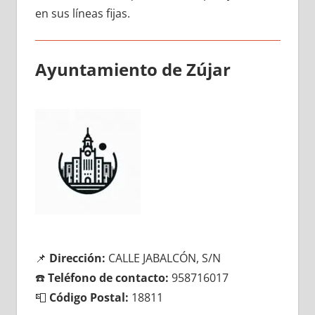
en sus líneas fijas.
Ayuntamiento dе Zújar
📌
Dirección:
CALLE JABALCÓN, S/N
☎️
Teléfono dе contacto:
958716017
📮
Código Postal:
18811