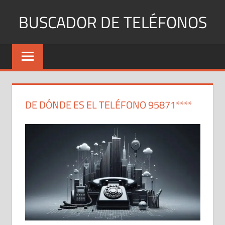
Saltar
BUSCADOR DE TELÉFONOS
al
contenido
Identifica
Números
Fijos
y
Móviles
DE DÓNDE ES EL TELÉFONO 95871****