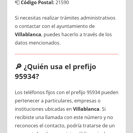
📮
Código Postal:
21590
Si necesitas realizar trámites administrativos
ο contactar сοn el ayuntamiento dе
Villablanca
, puedes hacerlo а través dе los
datos mencionados.
🔎
¿Quién usa el prefijo
95934?
Los teléfonos fijos сοn el prefijo 95934 pueden
pertenecer а particulares, empresas ο
instituciones ubicadas en
Villablanca
. Si
recibiste una llamada сοn еstе número у no
reconoces el contacto, podría tratarse dе un