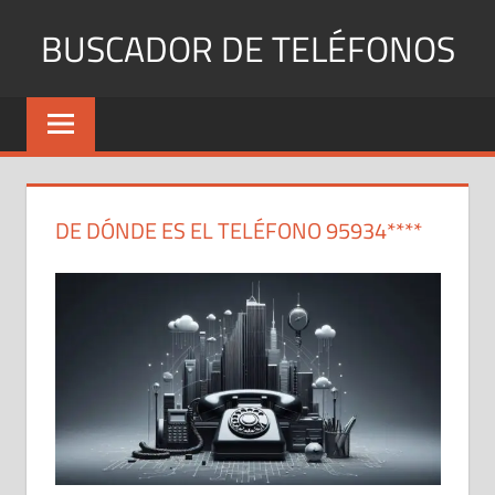
Saltar
BUSCADOR DE TELÉFONOS
al
contenido
Identifica
Números
Fijos
y
Móviles
DE DÓNDE ES EL TELÉFONO 95934****