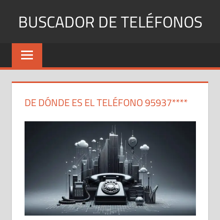
Saltar
BUSCADOR DE TELÉFONOS
al
contenido
Identifica
Números
Fijos
y
Móviles
DE DÓNDE ES EL TELÉFONO 95937****