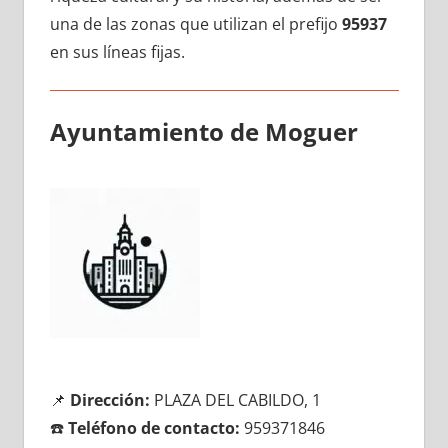
una dе las zonas quе utilizan el prefijo
95937
en sus líneas fijas.
Ayuntamiento dе Moguer
📌
Dirección:
PLAZA DEL CABILDO, 1
☎️
Teléfono dе contacto:
959371846