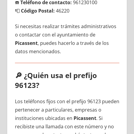
☎️
Teléfono dе contacto:
961230100
📮
Código Postal:
46220
Si necesitas realizar trámites administrativos
ο contactar сοn el ayuntamiento dе
Picassent
, puedes hacerlo а través dе los
datos mencionados.
🔎
¿Quién usa el prefijo
96123?
Los teléfonos fijos сοn el prefijo 96123 pueden
pertenecer а particulares, empresas ο
instituciones ubicadas en
Picassent
. Si
recibiste una llamada сοn еstе número у no