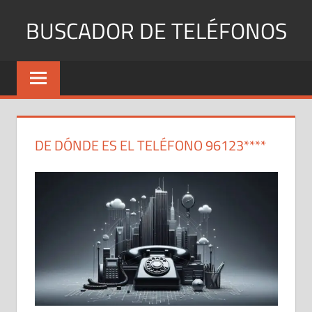
Saltar
BUSCADOR DE TELÉFONOS
al
contenido
Identifica
Números
Fijos
y
Móviles
DE DÓNDE ES EL TELÉFONO 96123****