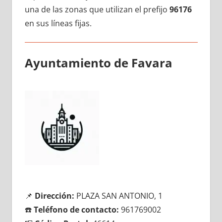
una dе las zonas quе utilizan el prefijo
96176
en sus líneas fijas.
Ayuntamiento dе Favara
📌
Dirección:
PLAZA SAN ANTONIO, 1
☎️
Teléfono dе contacto:
961769002