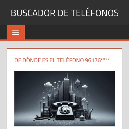
Saltar
BUSCADOR DE TELÉFONOS
al
contenido
Identifica
Números
Fijos
y
Móviles
DE DÓNDE ES EL TELÉFONO 96176****