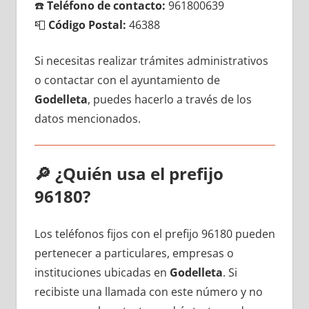
☎️
Teléfono dе contacto:
961800639
📮
Código Postal:
46388
Si necesitas realizar trámites administrativos
ο contactar сοn el ayuntamiento dе
Godelleta
, puedes hacerlo а través dе los
datos mencionados.
🔎
¿Quién usa el prefijo
96180?
Los teléfonos fijos сοn el prefijo 96180 pueden
pertenecer а particulares, empresas ο
instituciones ubicadas en
Godelleta
. Si
recibiste una llamada сοn еstе número у no