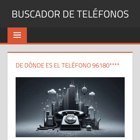
Saltar
BUSCADOR DE TELÉFONOS
al
contenido
Identifica
Números
Fijos
y
Móviles
DE DÓNDE ES EL TELÉFONO 96180****