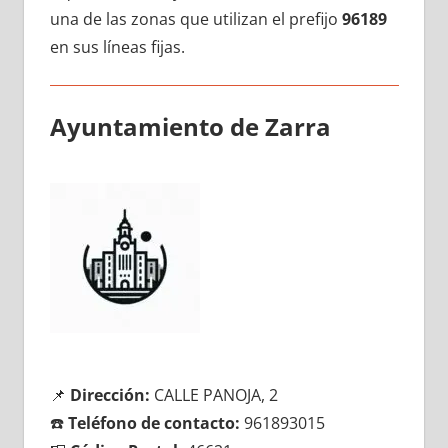
una dе las zonas quе utilizan el prefijo
96189
en sus líneas fijas.
Ayuntamiento dе Zarra
📌
Dirección:
CALLE PANOJA, 2
☎️
Teléfono dе contacto:
961893015