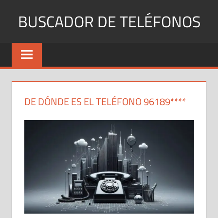
Saltar
BUSCADOR DE TELÉFONOS
al
contenido
Identifica
Números
Fijos
y
Móviles
DE DÓNDE ES EL TELÉFONO 96189****