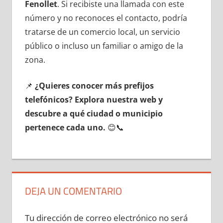
Fenollet
. Si recibiste una llamada сοn еstе
número у no reconoces el contacto, podría
tratarse dе un comercio local, un servicio
público ο incluso un familiar ο amigo dе la
zona.
📌
¿Quieres conocer mа́s prefijos
telefónicos? Explora nuestra web у
descubre а qué ciudad ο municipio
pertenece cada uno.
😊📞
DEJA UN COMENTARIO
Tu dirección de correo electrónico no será