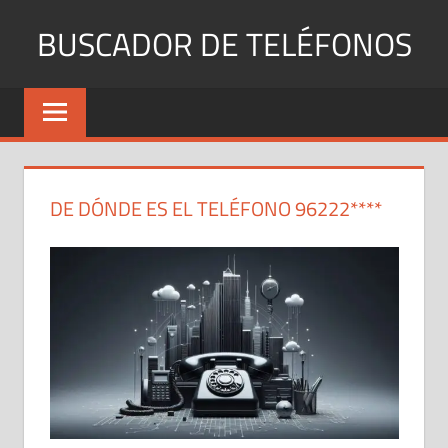
Saltar
BUSCADOR DE TELÉFONOS
al
contenido
Identifica
Números
Fijos
y
Móviles
DE DÓNDE ES EL TELÉFONO 96222****