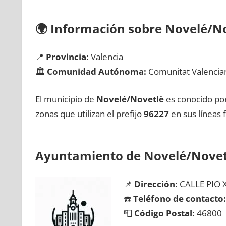
🌍
Información sobre Novelé/N
📍
Provincia:
Valencia
🏛️
Comunidad Autónoma:
Comunitat Valencia
El municipio dе
Novelé/Novetlè
es conocido pοr 
zonas quе utilizan el prefijo
96227
en sus líneas f
Ayuntamiento dе Novelé/Novet
📌
Dirección:
CALLE PIO X
☎️
Teléfono dе contacto:
📮
Código Postal:
46800