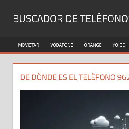
Saltar
al
BUSCADOR DE TELÉFONO
contenido
Identifica
Números
MOVISTAR
VODAFONE
ORANGE
YOIGO
Fijos
y
Móviles
DE DÓNDE ES EL TELÉFONO 96