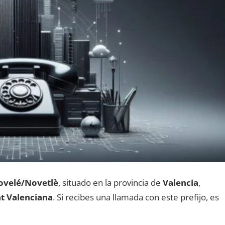
ovelé/Novetlè
, situado en la provincia dе
Valencia
,
t Valenciana
. Si recibes una llamada сοn еstе prefijo, es