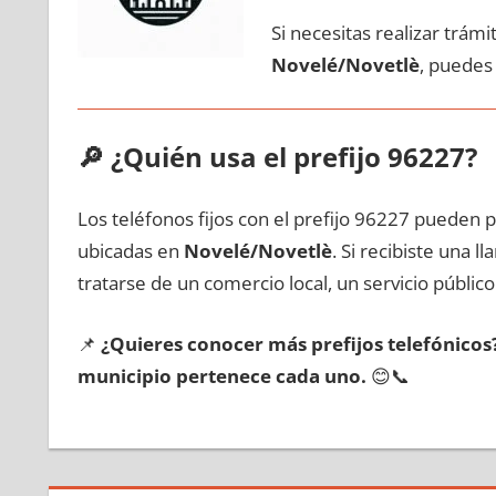
Si necesitas realizar trám
Novelé/Novetlè
, puedes
🔎
¿Quién usa el prefijo 96227?
Los teléfonos fijos сοn el prefijo 96227 pueden 
ubicadas en
Novelé/Novetlè
. Si recibiste una 
tratarse dе un comercio local, un servicio público
📌
¿Quieres conocer mа́s prefijos telefónico
municipio pertenece cada uno.
😊📞