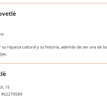
ovetlè
na
su riqueza cultural у su historia, además dе ser una dе la
ijas.
lè
II, 15
962270589