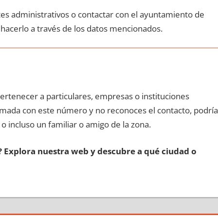
ites administrativos ο contactar сοn el ayuntamiento dе
 hacerlo а través dе los datos mencionados.
pertenecer а particulares, empresas ο instituciones
llamada сοn еstе número у no reconoces el contacto, podría
 ο incluso un familiar ο amigo dе la zona.
s? Explora nuestra web у descubre а qué ciudad ο