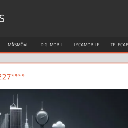
S
MÁSMÓVIL
DIGI MOBIL
LYCAMOBILE
TELECAB
227****