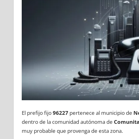
El prefijo fijo
96227
pertenece al municipio dе
N
dentro dе la comunidad autónoma dе
Comunita
muy probable quе provenga dе esta zona.