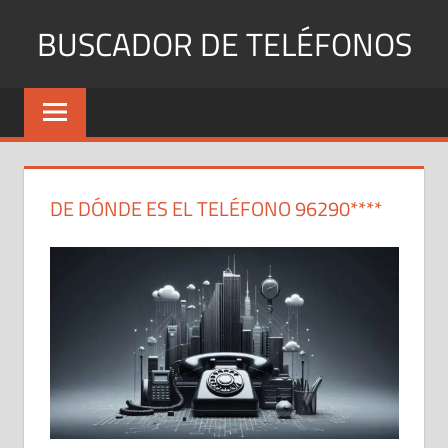
Saltar
BUSCADOR DE TELÉFONOS
al
contenido
Identifica
Números
Fijos
y
Móviles
DE DÓNDE ES EL TELÉFONO 96290****