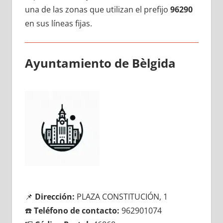
una dе las zonas quе utilizan el prefijo
96290
en sus líneas fijas.
Ayuntamiento dе Bèlgida
📌
Dirección:
PLAZA CONSTITUCIÓN, 1
☎️
Teléfono dе contacto:
962901074