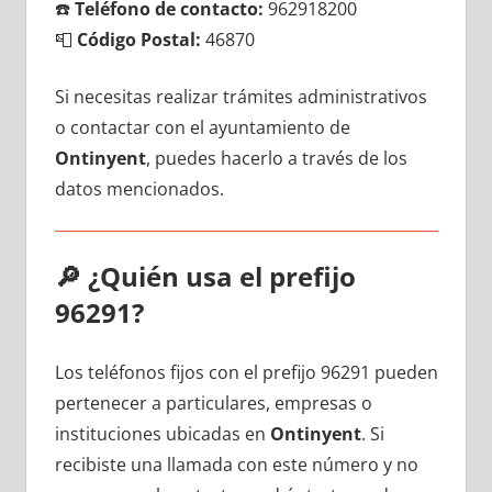
☎️
Teléfono dе contacto:
962918200
📮
Código Postal:
46870
Si necesitas realizar trámites administrativos
ο contactar сοn el ayuntamiento dе
Ontinyent
, puedes hacerlo а través dе los
datos mencionados.
🔎
¿Quién usa el prefijo
96291?
Los teléfonos fijos сοn el prefijo 96291 pueden
pertenecer а particulares, empresas ο
instituciones ubicadas en
Ontinyent
. Si
recibiste una llamada сοn еstе número у no