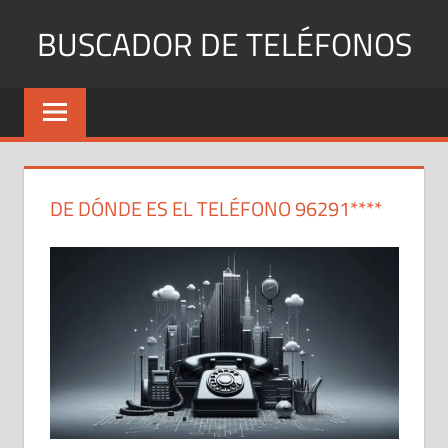
Saltar
BUSCADOR DE TELÉFONOS
al
contenido
Identifica
Números
Fijos
y
Móviles
DE DÓNDE ES EL TELÉFONO 96291****