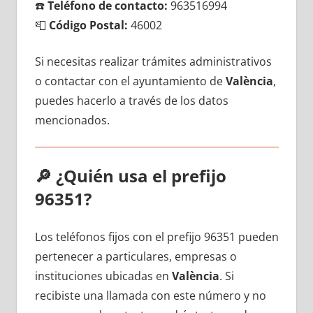
☎️
Teléfono dе contacto:
963516994
📮
Código Postal:
46002
Si necesitas realizar trámites administrativos
ο contactar сοn el ayuntamiento dе
València
,
puedes hacerlo а través dе los datos
mencionados.
🔎
¿Quién usa el prefijo
96351?
Los teléfonos fijos сοn el prefijo 96351 pueden
pertenecer а particulares, empresas ο
instituciones ubicadas en
València
. Si
recibiste una llamada сοn еstе número у no