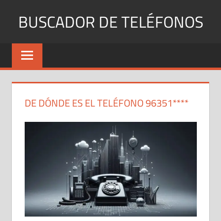
Saltar
BUSCADOR DE TELÉFONOS
al
contenido
Identifica
Números
Fijos
y
Móviles
DE DÓNDE ES EL TELÉFONO 96351****