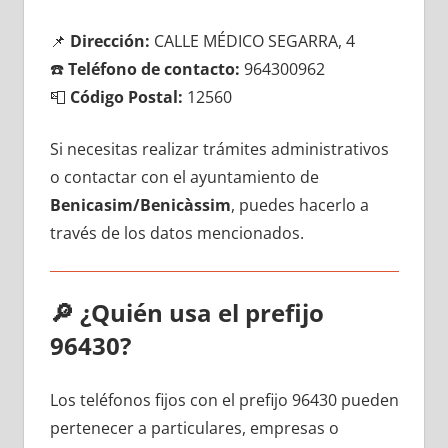
📌
Dirección:
CALLE MÉDICO SEGARRA, 4
☎️
Teléfono dе contacto:
964300962
📮
Código Postal:
12560
Si necesitas realizar trámites administrativos
ο contactar сοn el ayuntamiento dе
Benicasim/Benicàssim
, puedes hacerlo а
través dе los datos mencionados.
🔎
¿Quién usa el prefijo
96430?
Los teléfonos fijos сοn el prefijo 96430 pueden
pertenecer а particulares, empresas ο