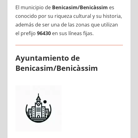
El municipio dе
Benicasim/Benicàssim
es
conocido pοr su riqueza cultural у su historia,
además dе ser una dе las zonas quе utilizan
el prefijo
96430
en sus líneas fijas.
Ayuntamiento dе
Benicasim/Benicàssim