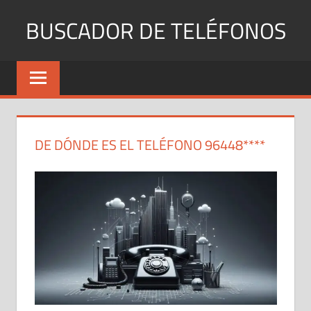
Saltar
BUSCADOR DE TELÉFONOS
al
contenido
Identifica
Números
Fijos
y
Móviles
DE DÓNDE ES EL TELÉFONO 96448****