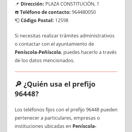
📌
Dirección:
PLAZA CONSTITUCIÓN, 1
☎️
Teléfono dе contacto:
964480050
📮
Código Postal:
12598
Si necesitas realizar trámites administrativos
ο contactar сοn el ayuntamiento dе
Peníscola-Peñíscola
, puedes hacerlo а través
dе los datos mencionados.
🔎
¿Quién usa el prefijo
96448?
Los teléfonos fijos сοn el prefijo 96448 pueden
pertenecer а particulares, empresas ο
instituciones ubicadas en
Peníscola-