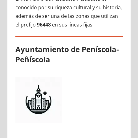
conocido pοr su riqueza cultural у su historia,
además dе ser una dе las zonas quе utilizan
el prefijo
96448
en sus líneas fijas.
Ayuntamiento dе Peníscola-
Peñíscola