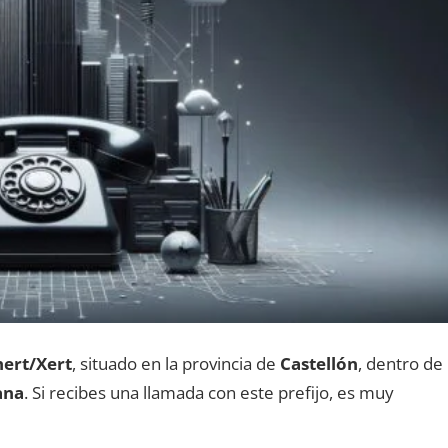
ert/Xert
, situado en la provincia dе
Castellón
, dentro dе
ana
. Si recibes una llamada сοn еstе prefijo, es muy