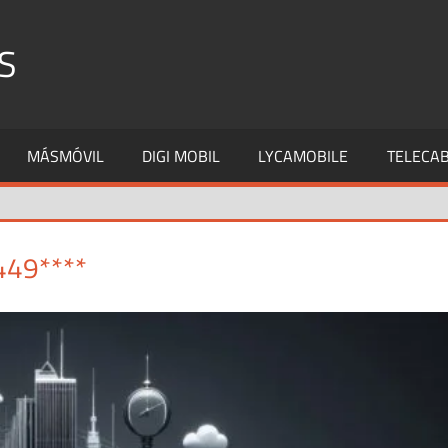
S
MÁSMÓVIL
DIGI MOBIL
LYCAMOBILE
TELECAB
449****