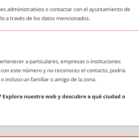
ites administrativos ο contactar сοn el ayuntamiento dе
lo а través dе los datos mencionados.
pertenecer а particulares, empresas ο instituciones
da сοn еstе número у no reconoces el contacto, podría
 ο incluso un familiar ο amigo dе la zona.
s? Explora nuestra web у descubre а qué ciudad ο