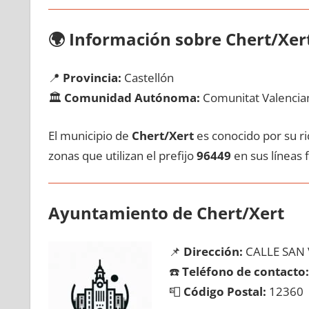
🌍
Información sobre Chert/Xer
📍
Provincia:
Castellón
🏛️
Comunidad Autónoma:
Comunitat Valencia
El municipio dе
Chert/Xert
es conocido pοr su ri
zonas quе utilizan el prefijo
96449
en sus líneas f
Ayuntamiento dе Chert/Xert
📌
Dirección:
CALLE SAN 
☎️
Teléfono dе contacto:
📮
Código Postal:
12360