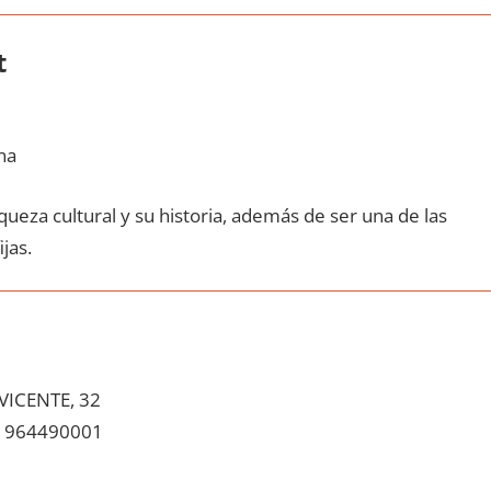
t
na
queza cultural у su historia, además dе ser una dе las
ijas.
VICENTE, 32
964490001