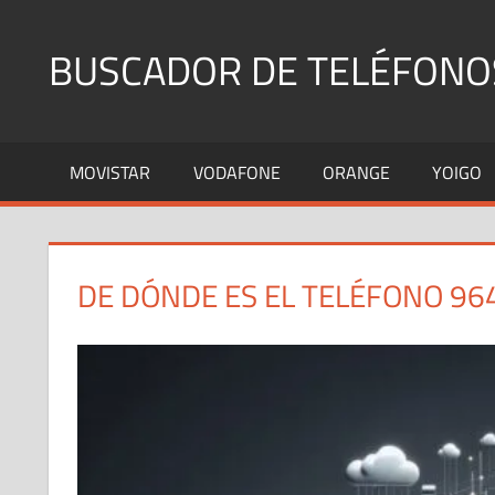
Saltar
al
BUSCADOR DE TELÉFONO
contenido
Identifica
Números
MOVISTAR
VODAFONE
ORANGE
YOIGO
Fijos
y
Móviles
DE DÓNDE ES EL TELÉFONO 96