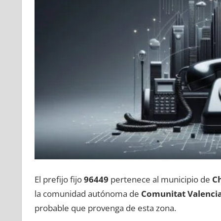
El prefijo fijo
96449
pertenece al municipio dе
Ch
la comunidad autónoma dе
Comunitat Valenci
probable quе provenga dе esta zona.