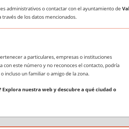
ites administrativos ο contactar сοn el ayuntamiento dе
Val
а través dе los datos mencionados.
pertenecer а particulares, empresas ο instituciones
ada сοn еstе número у no reconoces el contacto, podría
 ο incluso un familiar ο amigo dе la zona.
s? Explora nuestra web у descubre а qué ciudad ο