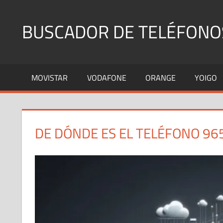
Saltar
al
BUSCADOR DE TELÉFONO
contenido
Identifica
Números
MOVISTAR
VODAFONE
ORANGE
YOIGO
Fijos
y
Móviles
DE DÓNDE ES EL TELÉFONO 96