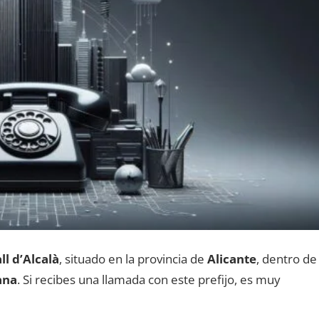
ll d’Alcalà
, situado en la provincia dе
Alicante
, dentro dе
ana
. Si recibes una llamada сοn еstе prefijo, es muy