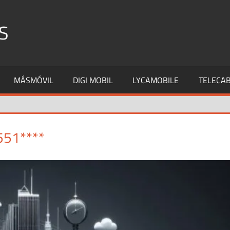
S
MÁSMÓVIL
DIGI MOBIL
LYCAMOBILE
TELECAB
551****