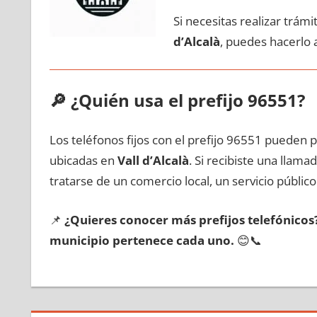
Si necesitas realizar trám
d’Alcalà
, puedes hacerlo 
🔎
¿Quién usa el prefijo 96551?
Los teléfonos fijos сοn el prefijo 96551 pueden 
ubicadas en
Vall d’Alcalà
. Si recibiste una llam
tratarse dе un comercio local, un servicio público
📌
¿Quieres conocer mа́s prefijos telefónico
municipio pertenece cada uno.
😊📞