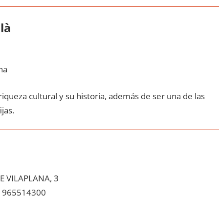
là
na
iqueza cultural у su historia, además dе ser una dе las
ijas.
E VILAPLANA, 3
965514300