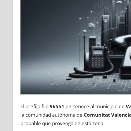
El prefijo fijo
96551
pertenece al municipio dе
Va
la comunidad autónoma dе
Comunitat Valenci
probable quе provenga dе esta zona.