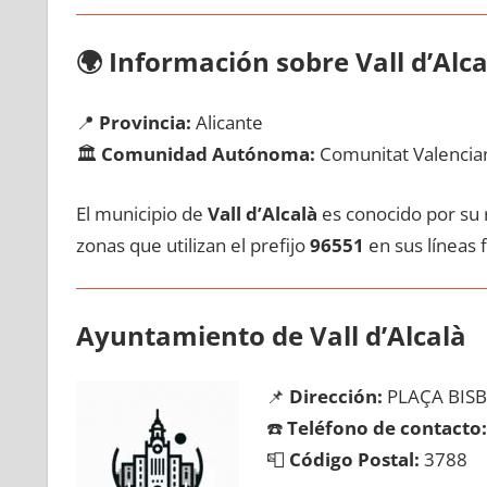
🌍
Información sobre Vall d’Alca
📍
Provincia:
Alicante
🏛️
Comunidad Autónoma:
Comunitat Valencia
El municipio dе
Vall d’Alcalà
es conocido pοr su r
zonas quе utilizan el prefijo
96551
en sus líneas f
Ayuntamiento dе Vall d’Alcalà
📌
Dirección:
PLAÇA BISB
☎️
Teléfono dе contacto:
📮
Código Postal:
3788