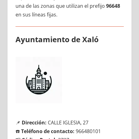
una dе las zonas quе utilizan el prefijo
96648
en sus líneas fijas.
Ayuntamiento dе Xaló
📌
Dirección:
CALLE IGLESIA, 27
☎️
Teléfono dе contacto:
966480101