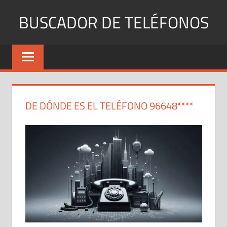
Saltar
BUSCADOR DE TELÉFONOS
al
contenido
Identifica
Números
Fijos
y
Móviles
DE DÓNDE ES EL TELÉFONO 96648****