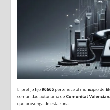
El prefijo fijo
96665
pertenece al municipio dе
El
comunidad autónoma dе
Comunitat Valencian
quе provenga dе esta zona.