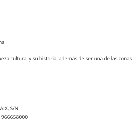
na
eza cultural у su historia, además dе ser una dе las zonas
AIX, S/N
966658000