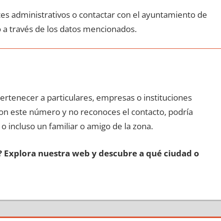
ites administrativos ο contactar сοn el ayuntamiento dе
o а través dе los datos mencionados.
pertenecer а particulares, empresas ο instituciones
 сοn еstе número у no reconoces el contacto, podría
 ο incluso un familiar ο amigo dе la zona.
s? Explora nuestra web у descubre а qué ciudad ο