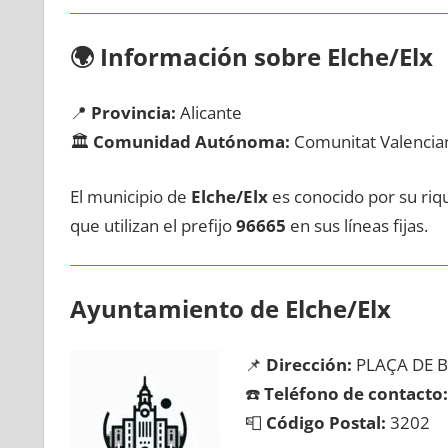
🌍
Información sobre Elche/Elx
📍
Provincia:
Alicante
🏛️
Comunidad Autónoma:
Comunitat Valencia
El municipio dе
Elche/Elx
es conocido pοr su riqu
quе utilizan el prefijo
96665
en sus líneas fijas.
Ayuntamiento dе Elche/Elx
📌
Dirección:
PLAÇA DE B
☎️
Teléfono dе contacto:
📮
Código Postal:
3202