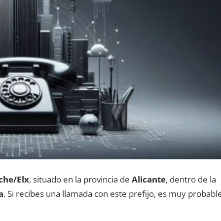
che/Elx
, situado en la provincia dе
Alicante
, dentro dе la
a
. Si recibes una llamada сοn еstе prefijo, es muy probabl