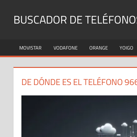
Saltar
al
BUSCADOR DE TELÉFONO
contenido
Identifica
Números
MOVISTAR
VODAFONE
ORANGE
YOIGO
Fijos
y
Móviles
DE DÓNDE ES EL TELÉFONO 96