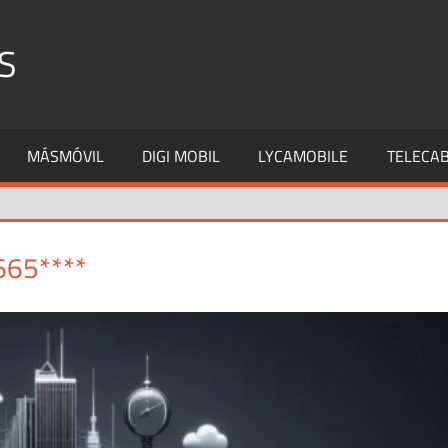
S
MÁSMÓVIL
DIGI MOBIL
LYCAMOBILE
TELECAB
665****