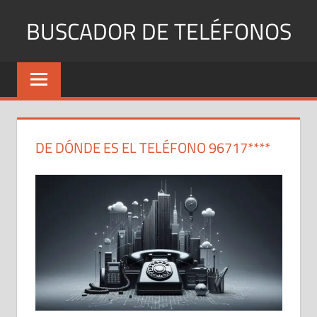
Saltar
BUSCADOR DE TELÉFONOS
al
contenido
Identifica
Números
Fijos
y
Móviles
DE DÓNDE ES EL TELÉFONO 96717****