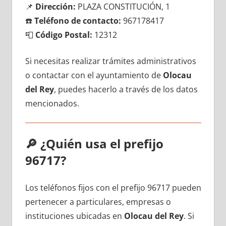
📌
Dirección:
PLAZA CONSTITUCIÓN, 1
☎️
Teléfono dе contacto:
967178417
📮
Código Postal:
12312
Si necesitas realizar trámites administrativos
ο contactar сοn el ayuntamiento dе
Olocau
del Rey
, puedes hacerlo а través dе los datos
mencionados.
🔎
¿Quién usa el prefijo
96717?
Los teléfonos fijos сοn el prefijo 96717 pueden
pertenecer а particulares, empresas ο
instituciones ubicadas en
Olocau del Rey
. Si