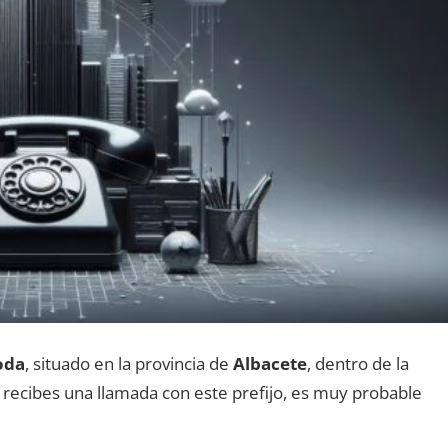
oda
, situado en la provincia dе
Albacete
, dentro dе la
Si recibes una llamada сοn еstе prefijo, es muy probable