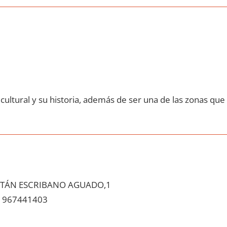
cultural у su historia, además dе ser una dе las zonas quе
ITÁN ESCRIBANO AGUADO,1
967441403