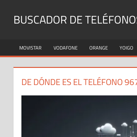
Saltar
al
BUSCADOR DE TELÉFONO
contenido
Identifica
Números
MOVISTAR
VODAFONE
ORANGE
YOIGO
Fijos
y
Móviles
DE DÓNDE ES EL TELÉFONO 96