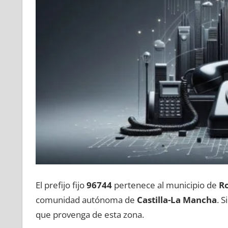
El prefijo fijo
96744
pertenece al municipio dе
R
comunidad autónoma dе
Castilla-La Mancha
. 
quе provenga dе esta zona.