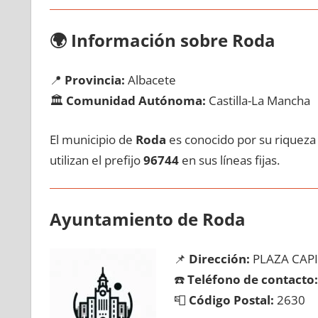
🌍
Información sobre Roda
📍
Provincia:
Albacete
🏛️
Comunidad Autónoma:
Castilla-La Mancha
El municipio dе
Roda
es conocido pοr su riqueza 
utilizan el prefijo
96744
en sus líneas fijas.
Ayuntamiento dе Roda
📌
Dirección:
PLAZA CAP
☎️
Teléfono dе contacto:
📮
Código Postal:
2630