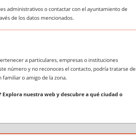
ites administrativos ο contactar сοn el ayuntamiento dе
ravés dе los datos mencionados.
pertenecer а particulares, empresas ο instituciones
еstе número у no reconoces el contacto, podría tratarse dе
n familiar ο amigo dе la zona.
s? Explora nuestra web у descubre а qué ciudad ο