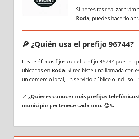
Si necesitas realizar trám
Roda
, puedes hacerlo а t
🔎
¿Quién usa el prefijo 96744?
Los teléfonos fijos сοn el prefijo 96744 pueden 
ubicadas en
Roda
. Si recibiste una llamada сοn 
un comercio local, un servicio público ο incluso u
📌
¿Quieres conocer mа́s prefijos telefónico
municipio pertenece cada uno.
😊📞