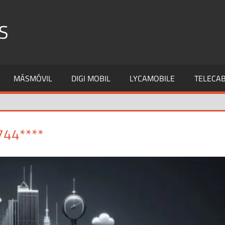
S
MÁSMÓVIL
DIGI MOBIL
LYCAMOBILE
TELECAB
744****