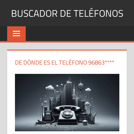
Saltar
BUSCADOR DE TELÉFONOS
al
contenido
Identifica
Números
Fijos
y
Móviles
DE DÓNDE ES EL TELÉFONO 96863****