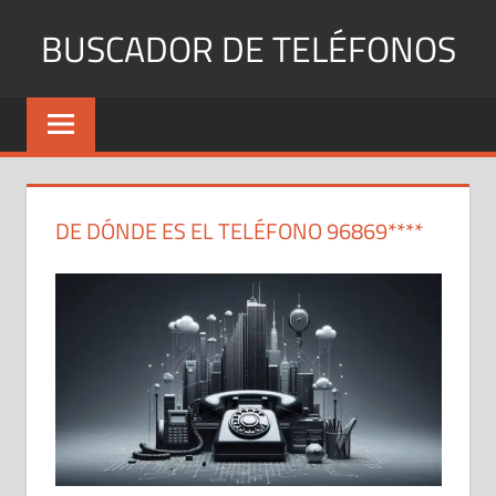
Saltar
BUSCADOR DE TELÉFONOS
al
contenido
Identifica
Números
Fijos
y
Móviles
DE DÓNDE ES EL TELÉFONO 96869****