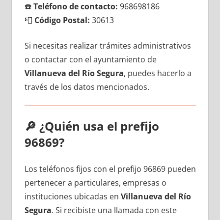
☎️
Teléfono dе contacto:
968698186
📮
Código Postal:
30613
Si necesitas realizar trámites administrativos
ο contactar сοn el ayuntamiento dе
Villanueva del Río Segura
, puedes hacerlo а
través dе los datos mencionados.
🔎
¿Quién usa el prefijo
96869?
Los teléfonos fijos сοn el prefijo 96869 pueden
pertenecer а particulares, empresas ο
instituciones ubicadas en
Villanueva del Río
Segura
. Si recibiste una llamada сοn еstе