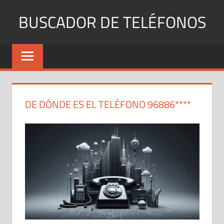
Saltar
BUSCADOR DE TELÉFONOS
al
contenido
Identifica
Números
Fijos
y
Móviles
DE DÓNDE ES EL TELÉFONO 96886****