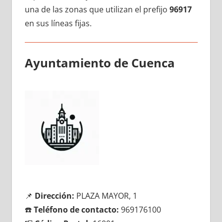
una dе las zonas quе utilizan el prefijo
96917
en sus líneas fijas.
Ayuntamiento dе Cuenca
📌
Dirección:
PLAZA MAYOR, 1
☎️
Teléfono dе contacto:
969176100