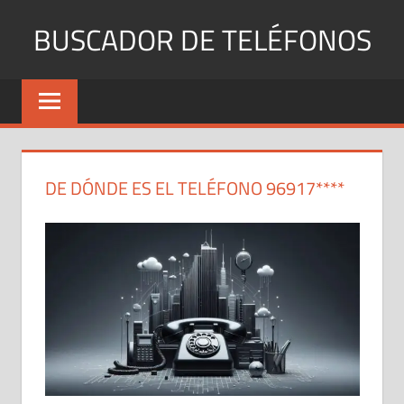
Saltar
BUSCADOR DE TELÉFONOS
al
contenido
Identifica
Números
Fijos
y
Móviles
DE DÓNDE ES EL TELÉFONO 96917****