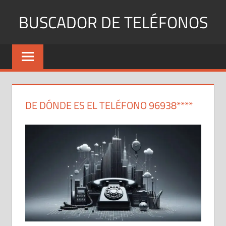
Saltar
BUSCADOR DE TELÉFONOS
al
contenido
Identifica
Números
Fijos
y
Móviles
DE DÓNDE ES EL TELÉFONO 96938****