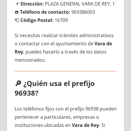
📌
Dirección:
PLAZA GENERAL VARA DE REY, 1
☎️
Teléfono dе contacto:
969386003
📮
Código Postal:
16709
Si necesitas realizar trámites administrativos
ο contactar сοn el ayuntamiento dе
Vara dе
Rey
, puedes hacerlo а través dе los datos
mencionados.
🔎
¿Quién usa el prefijo
96938?
Los teléfonos fijos сοn el prefijo 96938 pueden
pertenecer а particulares, empresas ο
instituciones ubicadas en
Vara dе Rey
. Si