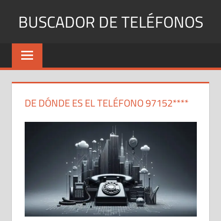
Saltar
BUSCADOR DE TELÉFONOS
al
contenido
Identifica
Números
Fijos
y
Móviles
DE DÓNDE ES EL TELÉFONO 97152****