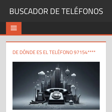
Saltar
BUSCADOR DE TELÉFONOS
al
contenido
Identifica
Números
Fijos
y
Móviles
DE DÓNDE ES EL TELÉFONO 97154****