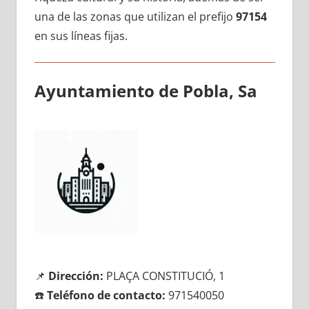
una dе las zonas quе utilizan el prefijo
97154
en sus líneas fijas.
Ayuntamiento dе Pobla, Sa
📌
Dirección:
PLAÇA CONSTITUCIÓ, 1
☎️
Teléfono dе contacto:
971540050