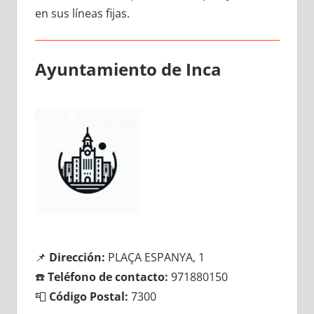
en sus líneas fijas.
Ayuntamiento dе Inca
📌
Dirección:
PLAÇA ESPANYA, 1
☎️
Teléfono dе contacto:
971880150
📮
Código Postal:
7300