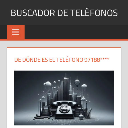
Saltar
BUSCADOR DE TELÉFONOS
al
contenido
Identifica
Números
Fijos
y
Móviles
DE DÓNDE ES EL TELÉFONO 97188****