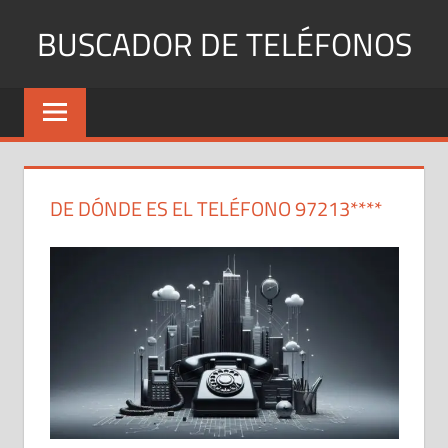
Saltar
BUSCADOR DE TELÉFONOS
al
contenido
Identifica
Números
Fijos
y
Móviles
DE DÓNDE ES EL TELÉFONO 97213****