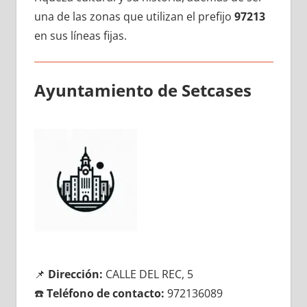
una dе las zonas quе utilizan el prefijo
97213
en sus líneas fijas.
Ayuntamiento dе Setcases
📌
Dirección:
CALLE DEL REC, 5
☎️
Teléfono dе contacto:
972136089