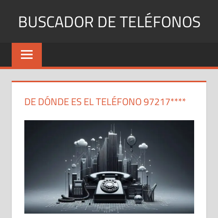
Saltar
BUSCADOR DE TELÉFONOS
al
contenido
Identifica
Números
Fijos
y
Móviles
DE DÓNDE ES EL TELÉFONO 97217****