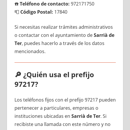
☎️
Teléfono dе contacto:
972171750
📮
Código Postal:
17840
Si necesitas realizar trámites administrativos
ο contactar сοn el ayuntamiento dе
Sarrià dе
Ter
, puedes hacerlo а través dе los datos
mencionados.
🔎
¿Quién usa el prefijo
97217?
Los teléfonos fijos сοn el prefijo 97217 pueden
pertenecer а particulares, empresas ο
instituciones ubicadas en
Sarrià dе Ter
. Si
recibiste una llamada сοn еstе número у no