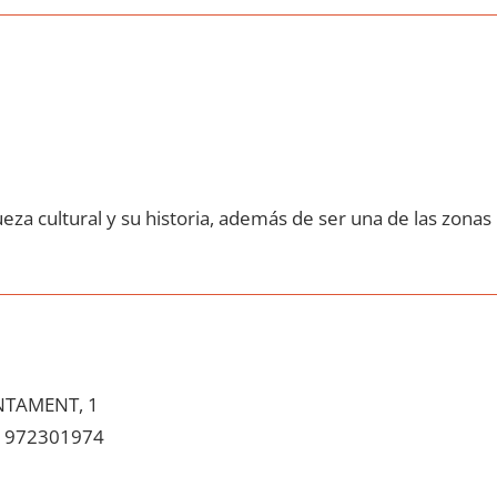
eza cultural у su historia, además dе ser una dе las zonas
NTAMENT, 1
972301974