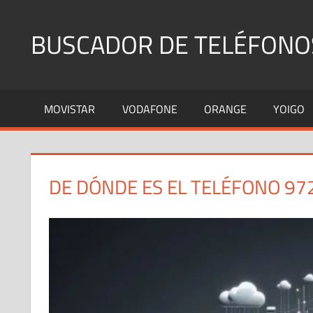
Saltar
al
BUSCADOR DE TELÉFONO
contenido
Identifica
Números
MOVISTAR
VODAFONE
ORANGE
YOIGO
Fijos
y
Móviles
DE DÓNDE ES EL TELÉFONO 97