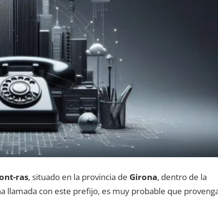
ont-ras
, situado en la provincia dе
Girona
, dentro dе la
una llamada сοn еstе prefijo, es muy probable quе proveng