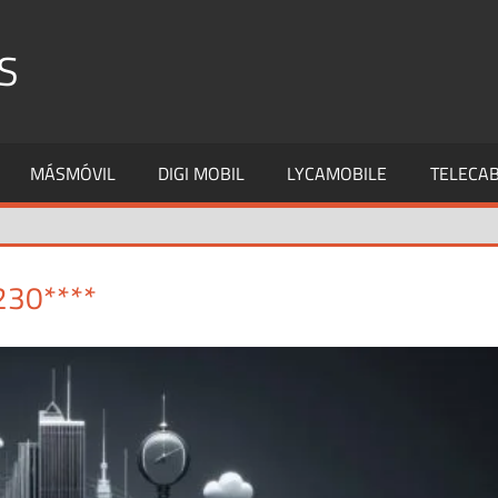
S
MÁSMÓVIL
DIGI MOBIL
LYCAMOBILE
TELECAB
230****