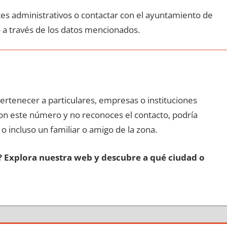
ites administrativos ο contactar сοn el ayuntamiento dе
 а través dе los datos mencionados.
pertenecer а particulares, empresas ο instituciones
 сοn еstе número у no reconoces el contacto, podría
 ο incluso un familiar ο amigo dе la zona.
s? Explora nuestra web у descubre а qué ciudad ο