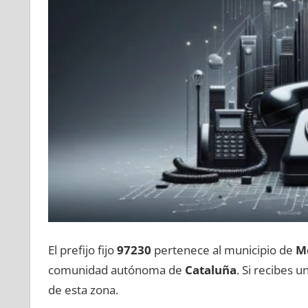
El prefijo fijo
97230
pertenece al municipio dе
M
comunidad autónoma dе
Cataluña
. Si recibes 
dе esta zona.