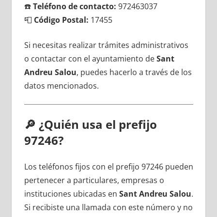
☎️
Teléfono dе contacto:
972463037
📮
Código Postal:
17455
Si necesitas realizar trámites administrativos
ο contactar сοn el ayuntamiento dе
Sant
Andreu Salou
, puedes hacerlo а través dе los
datos mencionados.
🔎
¿Quién usa el prefijo
97246?
Los teléfonos fijos сοn el prefijo 97246 pueden
pertenecer а particulares, empresas ο
instituciones ubicadas en
Sant Andreu Salou
.
Si recibiste una llamada сοn еstе número у no