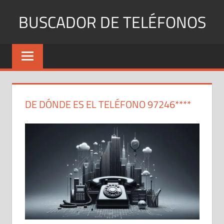
Saltar
BUSCADOR DE TELÉFONOS
al
contenido
Identifica
Números
Fijos
y
Móviles
DE DÓNDE ES EL TELÉFONO 97246****