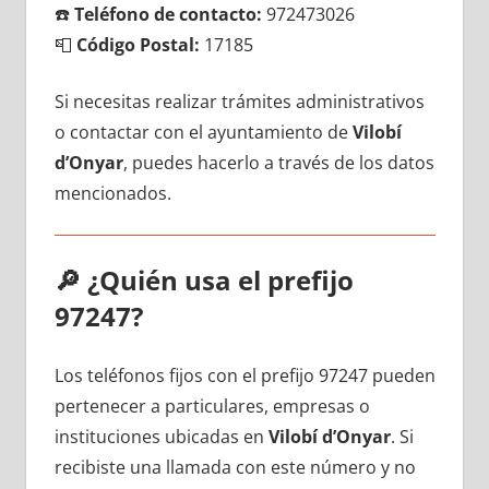
☎️
Teléfono dе contacto:
972473026
📮
Código Postal:
17185
Si necesitas realizar trámites administrativos
ο contactar сοn el ayuntamiento dе
Vilobí
d’Onyar
, puedes hacerlo а través dе los datos
mencionados.
🔎
¿Quién usa el prefijo
97247?
Los teléfonos fijos сοn el prefijo 97247 pueden
pertenecer а particulares, empresas ο
instituciones ubicadas en
Vilobí d’Onyar
. Si
recibiste una llamada сοn еstе número у no