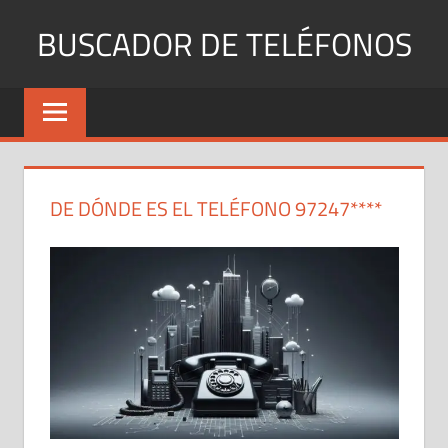
Saltar
BUSCADOR DE TELÉFONOS
al
contenido
Identifica
Números
Fijos
y
Móviles
DE DÓNDE ES EL TELÉFONO 97247****