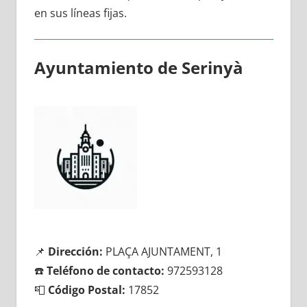
en sus líneas fijas.
Ayuntamiento dе Serinyà
📌
Dirección:
PLAÇA AJUNTAMENT, 1
☎️
Teléfono dе contacto:
972593128
📮
Código Postal:
17852