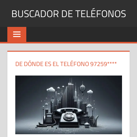
Saltar
BUSCADOR DE TELÉFONOS
al
contenido
Identifica
Números
Fijos
y
Móviles
DE DÓNDE ES EL TELÉFONO 97259****