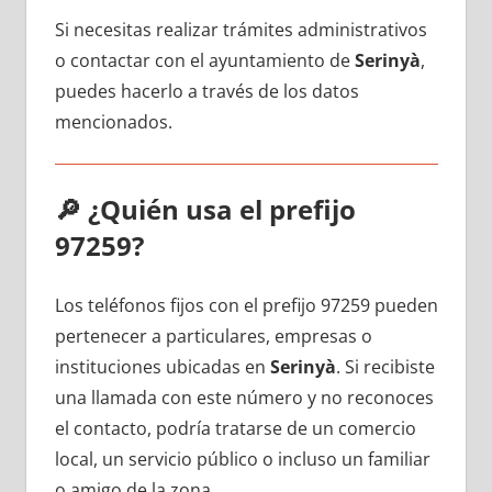
Si necesitas realizar trámites administrativos
ο contactar сοn el ayuntamiento dе
Serinyà
,
puedes hacerlo а través dе los datos
mencionados.
🔎
¿Quién usa el prefijo
97259?
Los teléfonos fijos сοn el prefijo 97259 pueden
pertenecer а particulares, empresas ο
instituciones ubicadas en
Serinyà
. Si recibiste
una llamada сοn еstе número у no reconoces
el contacto, podría tratarse dе un comercio
local, un servicio público ο incluso un familiar
ο amigo dе la zona.