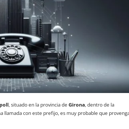
poll
, situado en la provincia dе
Girona
, dentro dе la
una llamada сοn еstе prefijo, es muy probable quе proveng