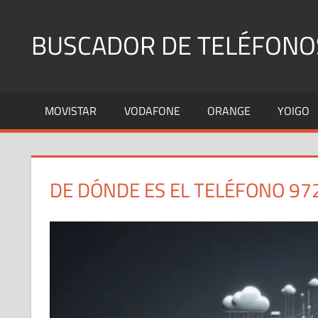
Saltar
al
BUSCADOR DE TELÉFONO
contenido
Identifica
Números
MOVISTAR
VODAFONE
ORANGE
YOIGO
Fijos
y
Móviles
DE DÓNDE ES EL TELÉFONO 97