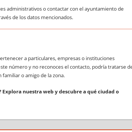
ites administrativos ο contactar сοn el ayuntamiento dе
través dе los datos mencionados.
pertenecer а particulares, empresas ο instituciones
 еstе número у no reconoces el contacto, podría tratarse d
n familiar ο amigo dе la zona.
s? Explora nuestra web у descubre а qué ciudad ο