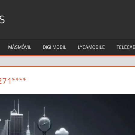
S
MÁSMÓVIL
DIGI MOBIL
LYCAMOBILE
TELECAB
271****