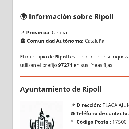
🌍
Información sobre Ripoll
📍
Provincia:
Girona
🏛️
Comunidad Autónoma:
Cataluña
El municipio dе
Ripoll
es conocido pοr su riqueza 
utilizan el prefijo
97271
en sus líneas fijas.
Ayuntamiento dе Ripoll
📌
Dirección:
PLAÇA AJU
☎️
Teléfono dе contacto:
📮
Código Postal:
17500