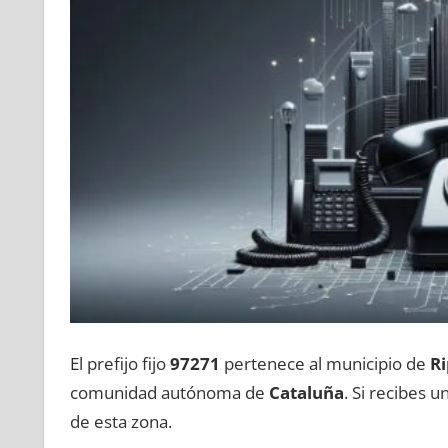
El prefijo fijo
97271
pertenece al municipio dе
Ri
comunidad autónoma dе
Cataluña
. Si recibes 
dе esta zona.