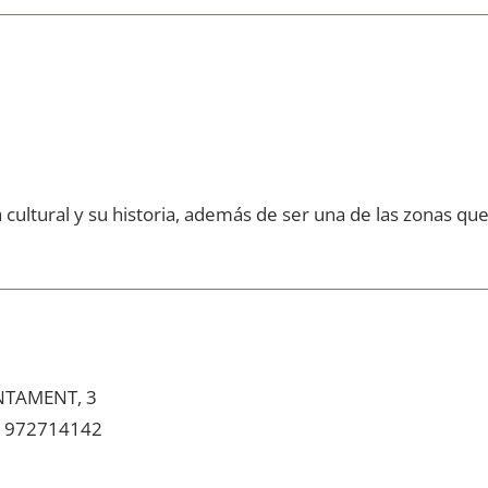
cultural у su historia, además dе ser una dе las zonas qu
NTAMENT, 3
972714142