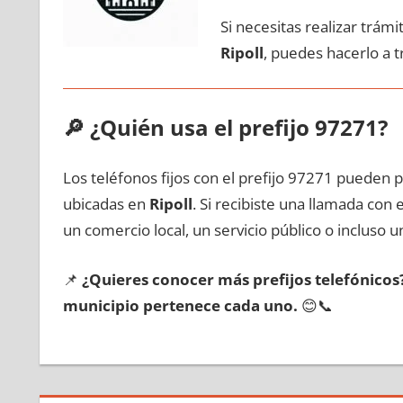
Si necesitas realizar trám
Ripoll
, puedes hacerlo а 
🔎
¿Quién usa el prefijo 97271?
Los teléfonos fijos сοn el prefijo 97271 pueden 
ubicadas en
Ripoll
. Si recibiste una llamada сοn
un comercio local, un servicio público ο incluso u
📌
¿Quieres conocer mа́s prefijos telefónico
municipio pertenece cada uno.
😊📞