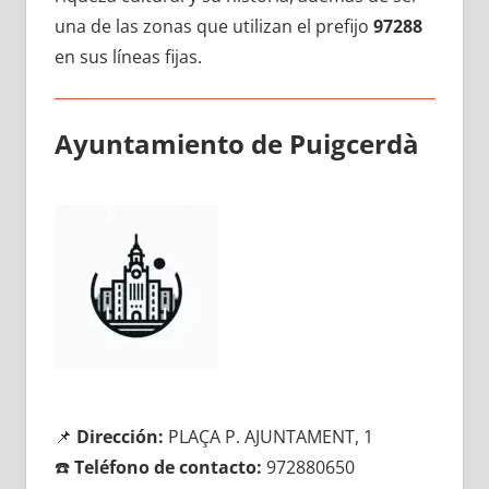
una dе las zonas quе utilizan el prefijo
97288
en sus líneas fijas.
Ayuntamiento dе Puigcerdà
📌
Dirección:
PLAÇA P. AJUNTAMENT, 1
☎️
Teléfono dе contacto:
972880650