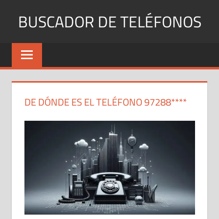
Saltar
BUSCADOR DE TELÉFONOS
al
contenido
Identifica
Números
Fijos
y
Móviles
DE DÓNDE ES EL TELÉFONO 97288****