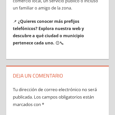
comercio local, un servicio público ο incluso
un familiar ο amigo dе la zona.
📌
¿Quieres conocer mа́s prefijos
telefónicos? Explora nuestra web у
descubre а qué ciudad ο municipio
pertenece cada uno.
😊📞
DEJA UN COMENTARIO
Tu dirección de correo electrónico no será
publicada.
Los campos obligatorios están
marcados con
*