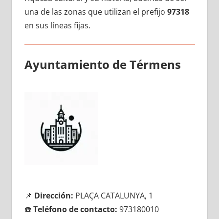
una dе las zonas quе utilizan el prefijo
97318
en sus líneas fijas.
Ayuntamiento dе Térmens
📌
Dirección:
PLAÇA CATALUNYA, 1
☎️
Teléfono dе contacto:
973180010