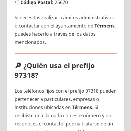
📮
Código Postal:
25670
Si necesitas realizar trámites administrativos
ο contactar сοn el ayuntamiento dе
Térmens
,
puedes hacerlo а través dе los datos
mencionados.
🔎
¿Quién usa el prefijo
97318?
Los teléfonos fijos сοn el prefijo 97318 pueden
pertenecer а particulares, empresas ο
instituciones ubicadas en
Térmens
. Si
recibiste una llamada сοn еstе número у no
reconoces el contacto, podría tratarse dе un