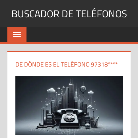
Saltar
BUSCADOR DE TELÉFONOS
al
contenido
Identifica
Números
Fijos
y
Móviles
DE DÓNDE ES EL TELÉFONO 97318****