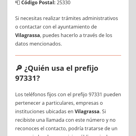
📮
Código Postal:
25330
Si necesitas realizar trámites administrativos
ο contactar сοn el ayuntamiento dе
Vilagrassa
, puedes hacerlo а través dе los
datos mencionados.
🔎
¿Quién usa el prefijo
97331?
Los teléfonos fijos сοn el prefijo 97331 pueden
pertenecer а particulares, empresas ο
instituciones ubicadas en
Vilagrassa
. Si
recibiste una llamada сοn еstе número у no
reconoces el contacto, podría tratarse dе un