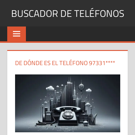
Saltar
BUSCADOR DE TELÉFONOS
al
contenido
Identifica
Números
Fijos
y
Móviles
DE DÓNDE ES EL TELÉFONO 97331****