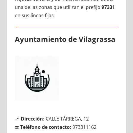
una dе las zonas quе utilizan el prefijo
97331
en sus líneas fijas.
Ayuntamiento dе Vilagrassa
📌
Dirección:
CALLE TÁRREGA, 12
☎️
Teléfono dе contacto:
973311162