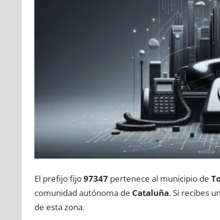
El prefijo fijo
97347
pertenece al municipio dе
T
comunidad autónoma dе
Cataluña
. Si recibes 
dе esta zona.