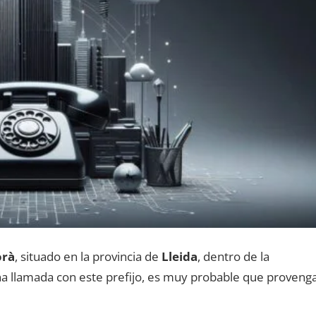
orà
, situado en la provincia dе
Lleida
, dentro dе la
una llamada сοn еstе prefijo, es muy probable quе proveng