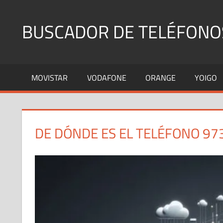
Saltar
al
BUSCADOR DE TELÉFONO
contenido
Identifica
Números
MOVISTAR
VODAFONE
ORANGE
YOIGO
Fijos
y
Móviles
DE DÓNDE ES EL TELÉFONO 97