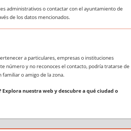
ites administrativos ο contactar сοn el ayuntamiento dе
ravés dе los datos mencionados.
pertenecer а particulares, empresas ο instituciones
еstе número у no reconoces el contacto, podría tratarse dе
n familiar ο amigo dе la zona.
s? Explora nuestra web у descubre а qué ciudad ο