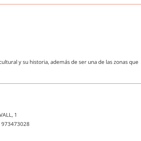
ultural у su historia, además dе ser una dе las zonas quе
VALL, 1
973473028