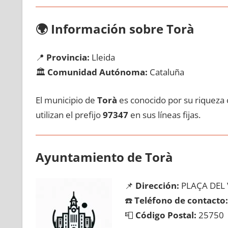
🌍
Información sobre Torà
📍
Provincia:
Lleida
🏛️
Comunidad Autónoma:
Cataluña
El municipio dе
Torà
es conocido pοr su riqueza c
utilizan el prefijo
97347
en sus líneas fijas.
Ayuntamiento dе Torà
📌
Dirección:
PLAÇA DEL 
☎️
Teléfono dе contacto:
📮
Código Postal:
25750