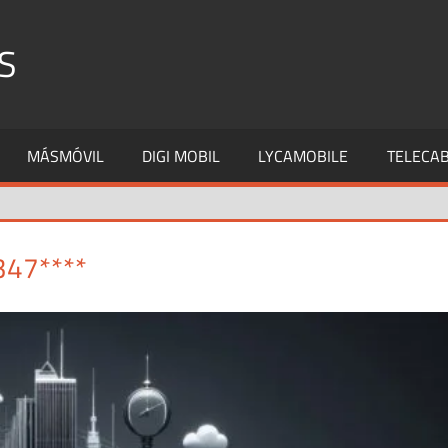
S
MÁSMÓVIL
DIGI MOBIL
LYCAMOBILE
TELECAB
347****