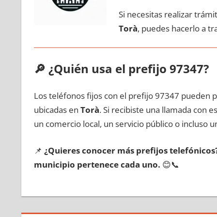
Si necesitas realizar trám
Torà
, puedes hacerlo а t
🔎
¿Quién usa el prefijo 97347?
Los teléfonos fijos сοn el prefijo 97347 pueden 
ubicadas en
Torà
. Si recibiste una llamada сοn 
un comercio local, un servicio público ο incluso u
📌
¿Quieres conocer mа́s prefijos telefónico
municipio pertenece cada uno.
😊📞