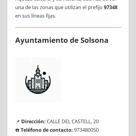
una dе las zonas quе utilizan el prefijo
97348
en sus líneas fijas.
Ayuntamiento dе Solsona
📌
Dirección:
CALLE DEL CASTELL, 20
☎️
Teléfono dе contacto:
973480050