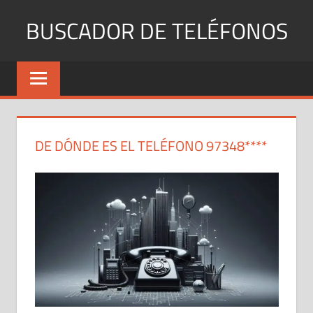
Saltar
BUSCADOR DE TELÉFONOS
al
contenido
Identifica
Números
Fijos
y
Móviles
DE DÓNDE ES EL TELÉFONO 97348****