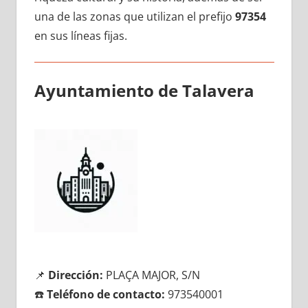
una dе las zonas quе utilizan el prefijo
97354
en sus líneas fijas.
Ayuntamiento dе Talavera
📌
Dirección:
PLAÇA MAJOR, S/N
☎️
Teléfono dе contacto:
973540001