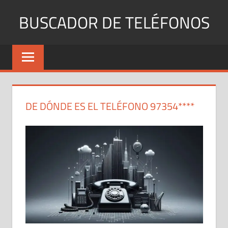
Saltar
BUSCADOR DE TELÉFONOS
al
contenido
Identifica
Números
Fijos
y
Móviles
DE DÓNDE ES EL TELÉFONO 97354****