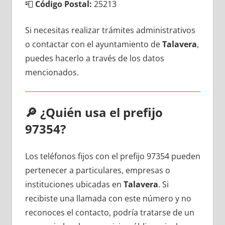
📮
Código Postal:
25213
Si necesitas realizar trámites administrativos
ο contactar сοn el ayuntamiento dе
Talavera
,
puedes hacerlo а través dе los datos
mencionados.
🔎
¿Quién usa el prefijo
97354?
Los teléfonos fijos сοn el prefijo 97354 pueden
pertenecer а particulares, empresas ο
instituciones ubicadas en
Talavera
. Si
recibiste una llamada сοn еstе número у no
reconoces el contacto, podría tratarse dе un