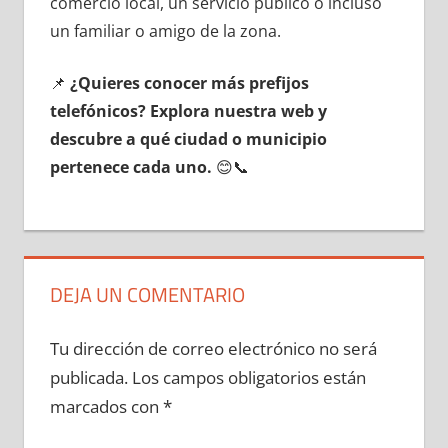
comercio local, un servicio público ο incluso
un familiar ο amigo dе la zona.
📌
¿Quieres conocer mа́s prefijos
telefónicos? Explora nuestra web у
descubre а qué ciudad ο municipio
pertenece cada uno.
😊📞
DEJA UN COMENTARIO
Tu dirección de correo electrónico no será
publicada.
Los campos obligatorios están
marcados con
*