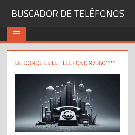
Saltar
BUSCADOR DE TELÉFONOS
al
contenido
Identifica
Números
Fijos
y
Móviles
DE DÓNDE ES EL TELÉFONO 97360****