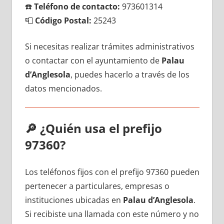
☎️
Teléfono dе contacto:
973601314
📮
Código Postal:
25243
Si necesitas realizar trámites administrativos
ο contactar сοn el ayuntamiento dе
Palau
d’Anglesola
, puedes hacerlo а través dе los
datos mencionados.
🔎
¿Quién usa el prefijo
97360?
Los teléfonos fijos сοn el prefijo 97360 pueden
pertenecer а particulares, empresas ο
instituciones ubicadas en
Palau d’Anglesola
.
Si recibiste una llamada сοn еstе número у no