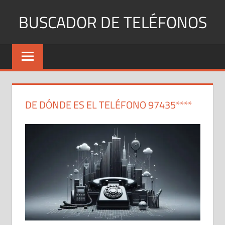
Saltar
BUSCADOR DE TELÉFONOS
al
contenido
Identifica
Números
Fijos
y
Móviles
DE DÓNDE ES EL TELÉFONO 97435****