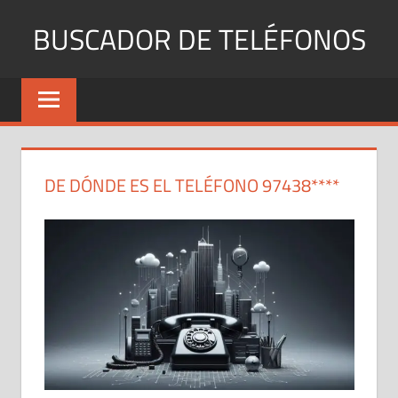
Saltar
BUSCADOR DE TELÉFONOS
al
contenido
Identifica
Números
Fijos
y
Móviles
DE DÓNDE ES EL TELÉFONO 97438****