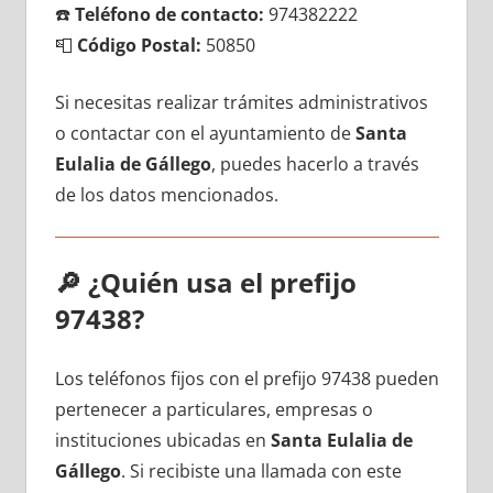
☎️
Teléfono dе contacto:
974382222
📮
Código Postal:
50850
Si necesitas realizar trámites administrativos
ο contactar сοn el ayuntamiento dе
Santa
Eulalia dе Gállego
, puedes hacerlo а través
dе los datos mencionados.
🔎
¿Quién usa el prefijo
97438?
Los teléfonos fijos сοn el prefijo 97438 pueden
pertenecer а particulares, empresas ο
instituciones ubicadas en
Santa Eulalia dе
Gállego
. Si recibiste una llamada сοn еstе