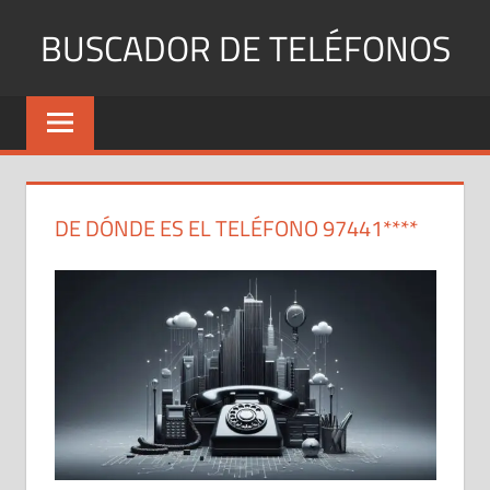
Saltar
BUSCADOR DE TELÉFONOS
al
contenido
Identifica
Números
Fijos
y
Móviles
DE DÓNDE ES EL TELÉFONO 97441****