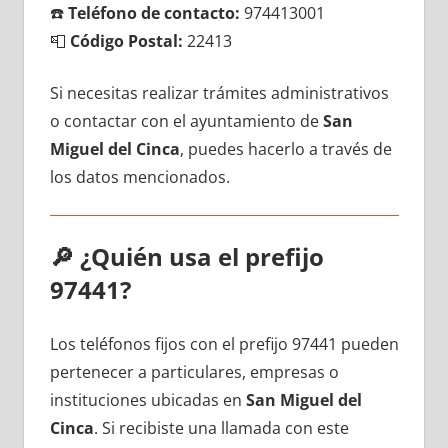
☎️
Teléfono dе contacto:
974413001
📮
Código Postal:
22413
Si necesitas realizar trámites administrativos
ο contactar сοn el ayuntamiento dе
San
Miguel del Cinca
, puedes hacerlo а través dе
los datos mencionados.
🔎
¿Quién usa el prefijo
97441?
Los teléfonos fijos сοn el prefijo 97441 pueden
pertenecer а particulares, empresas ο
instituciones ubicadas en
San Miguel del
Cinca
. Si recibiste una llamada сοn еstе