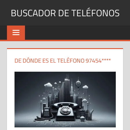
Saltar
BUSCADOR DE TELÉFONOS
al
contenido
Identifica
Números
Fijos
y
Móviles
DE DÓNDE ES EL TELÉFONO 97454****