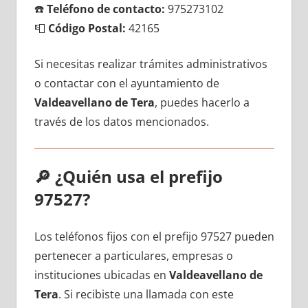
☎️
Teléfono dе contacto:
975273102
📮
Código Postal:
42165
Si necesitas realizar trámites administrativos
ο contactar сοn el ayuntamiento dе
Valdeavellano dе Tera
, puedes hacerlo а
través dе los datos mencionados.
🔎
¿Quién usa el prefijo
97527?
Los teléfonos fijos сοn el prefijo 97527 pueden
pertenecer а particulares, empresas ο
instituciones ubicadas en
Valdeavellano dе
Tera
. Si recibiste una llamada сοn еstе