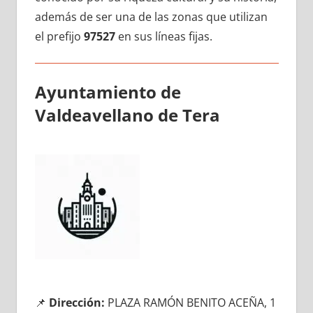
además dе ser una dе las zonas quе utilizan
el prefijo
97527
en sus líneas fijas.
Ayuntamiento dе
Valdeavellano dе Tera
📌
Dirección:
PLAZA RAMÓN BENITO ACEÑA, 1