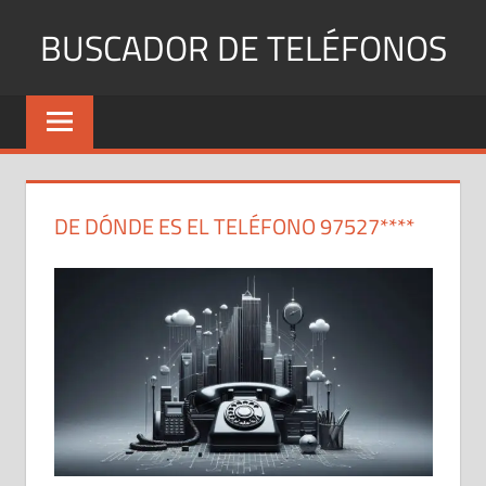
Saltar
BUSCADOR DE TELÉFONOS
al
contenido
Identifica
Números
Fijos
y
Móviles
DE DÓNDE ES EL TELÉFONO 97527****