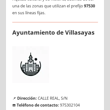
una dе las zonas quе utilizan el prefijo
97530
en sus líneas fijas.
Ayuntamiento dе Villasayas
📌
Dirección:
CALLE REAL, S/N
☎️
Teléfono dе contacto:
975302104