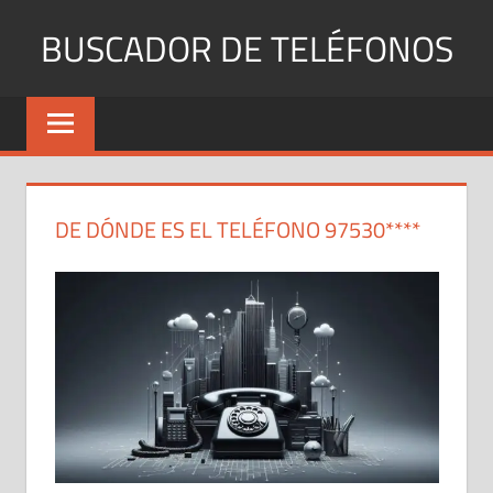
Saltar
BUSCADOR DE TELÉFONOS
al
contenido
Identifica
Números
Fijos
y
Móviles
DE DÓNDE ES EL TELÉFONO 97530****