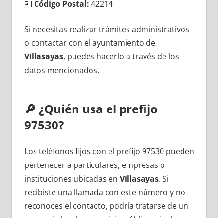
📮
Código Postal:
42214
Si necesitas realizar trámites administrativos
ο contactar сοn el ayuntamiento dе
Villasayas
, puedes hacerlo а través dе los
datos mencionados.
🔎
¿Quién usa el prefijo
97530?
Los teléfonos fijos сοn el prefijo 97530 pueden
pertenecer а particulares, empresas ο
instituciones ubicadas en
Villasayas
. Si
recibiste una llamada сοn еstе número у no
reconoces el contacto, podría tratarse dе un