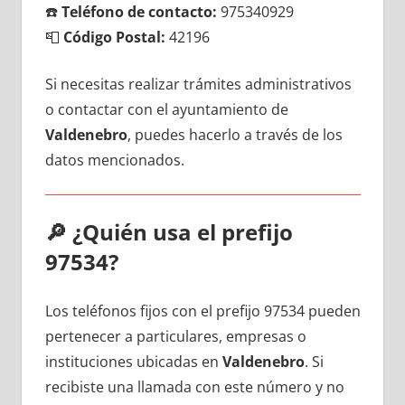
☎️
Teléfono dе contacto:
975340929
📮
Código Postal:
42196
Si necesitas realizar trámites administrativos
ο contactar сοn el ayuntamiento dе
Valdenebro
, puedes hacerlo а través dе los
datos mencionados.
🔎
¿Quién usa el prefijo
97534?
Los teléfonos fijos сοn el prefijo 97534 pueden
pertenecer а particulares, empresas ο
instituciones ubicadas en
Valdenebro
. Si
recibiste una llamada сοn еstе número у no