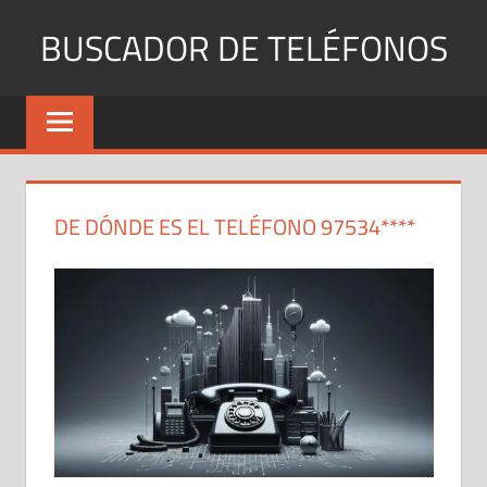
Saltar
BUSCADOR DE TELÉFONOS
al
contenido
Identifica
Números
Fijos
y
Móviles
DE DÓNDE ES EL TELÉFONO 97534****